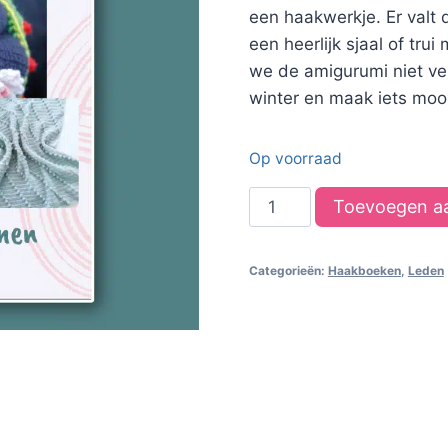
een haakwerkje. Er valt 
een heerlijk sjaal of trui
we de amigurumi niet ve
winter en maak iets moois
Op voorraad
Haakboek
Toevoegen a
nr.6
-
Categorieën:
Haakboeken
,
Leden
Winterse
haakpatronen
aantal